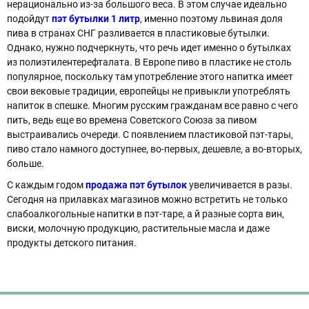
нерационально из-за большого веса. В этом случае идеально
подойдут
пэт бутылки 1 литр
, именно поэтому львиная доля
пива в странах СНГ разливается в пластиковые бутылки.
Однако, нужно подчеркнуть, что речь идет именно о бутылках
из полиэтилентерефталата. В Европе пиво в пластике не столь
популярное, поскольку там употребление этого напитка имеет
свои вековые традиции, европейцы не привыкли употреблять
напиток в спешке. Многим русским гражданам все равно с чего
пить, ведь еще во времена Советского Союза за пивом
выстраивались очереди. С появлением пластиковой пэт-тары,
пиво стало намного доступнее, во-первых, дешевле, а во-вторых,
больше.
С каждым годом
продажа пэт бутылок
увеличивается в разы.
Сегодня на прилавках магазинов можно встретить не только
слабоалкогольные напитки в пэт-таре, а й разные сорта вин,
виски, молочную продукцию, растительные масла и даже
продукты детского питания.