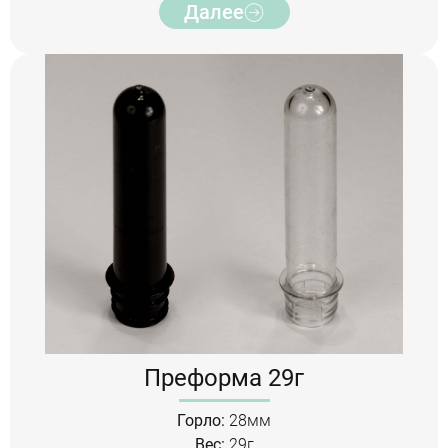
Далее
Преформа 29г
Горло:
28мм
Вес:
29г