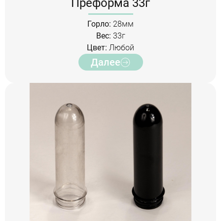
Преформа 33г
Горло:
28мм
Вес:
33г
Цвет:
Любой
Далее