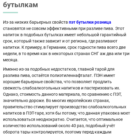
бутылкам
Из-за низких барьерных свойств
пэт бутылки розница
становятся не совсем эффективными при разливе пива. Этот
напиток в подобных бутылках имеет небольшой гарантийный
срок, который также зависит и от региона, где разливают
напитки. К примеру, в Германии, срок годности пива всего две
недели, в то время как в некоторых странах СНГ аж два или три
месяца.
Именно из-за подобных недостатков, главной тарой для
разлива пива, остаётся полиэтиленнафталат. ПЭН имеет
хорошие барьерные свойства, что позволяет продлить
свежесть слабоалкогольных напитков и пастеризовать их.
Однако, стоимость данного материала, по сравнению с ПЭТ,
значительно дороже. Во многих европейских странах,
правительство стимулирует производство слабоалкогольных
напитков в ПЭТ-таре, хотя бы потому, что данная упаковка моет
использоваться неоднократно. Считается, что оптимальное
количество использований около 40 раз, подобный учёт
оборота тары контролируется, поэтому перед каждым